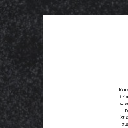
Ko
deta
sav
r
kuo
su