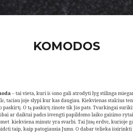
KOMODOS
moda
– tai vieta, kuri iš šono gali atrodyti lyg stilinga mieg
lė, tačiau joje slypi kur kas daugiau. Kiekvienas stalčius ten
o paskirtį. O tą paskirtį žinote tik Jūs pats. Tvarkingai suriki
ūbai ar daiktai padės išvengti papildomo laiko gaišimo rytai
met kiekviena minutė yra svarbi. Tai Jūsų erdvė, kurioje ga
sidėti taip, kaip patogiausia Jums. O dabar telieka išsirinkti 