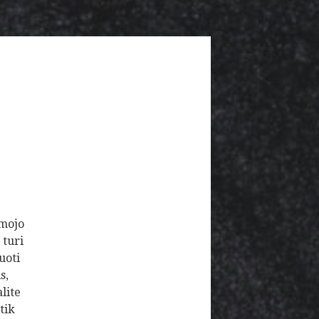
amojo
 turi
uoti
s,
lite
tik